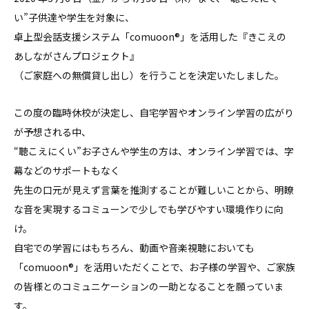
い”⼦供達や学⽣を対象に、
卓上型会話⽀援システム「comuoon®」を活⽤した『きこえの
あしながさんプロジェクト』
（ご家庭への無償貸し出し）を⾏うことを決定いたしました。
この度の臨時休校が決定し、⾃宅学習やオンライン学習の広がり
が予想される中、
“聴こえにくい”お⼦さんや学⽣の⽅は、オンライン学習では、字
幕などのサポートもなく
先⽣の⼝元が⾒えず⾔葉を推測することが難しいことから、明瞭
な⾳を実現するコミューンで少しでも学びやすい環境作りに向
け。
⾃宅での学習にはもちろん、動画や⾳楽視聴においても
「comuoon®」を活⽤いただくことで、お⼦様の学習や、ご家族
の皆様とのコミュニケーションの⼀助となることを願っていま
す。