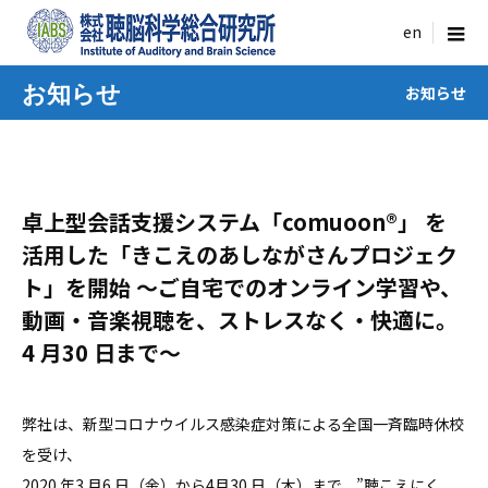
menu
お知らせ
お知らせ
卓上型会話⽀援システム「comuoon®」 を
活⽤した「きこえのあしながさんプロジェク
ト」を開始 〜ご⾃宅でのオンライン学習や、
動画・⾳楽視聴を、ストレスなく・快適に。
4 ⽉30 ⽇まで〜
弊社は、新型コロナウイルス感染症対策による全国⼀⻫臨時休校
を受け、
2020 年3 ⽉6 ⽇（⾦）から4⽉30 ⽇（⽊）まで、”聴こえにく