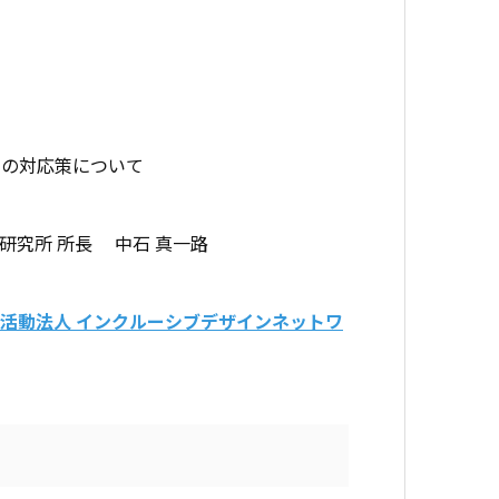
その対応策について
研究所 所長 中石 真一路
活動法人 インクルーシブデザインネットワ