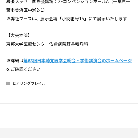
幕張メッセ 国際会議場：2FコンベンションホールA（千葉県千
葉市美浜区中瀬2-1）
※弊社ブースは、展示会場「小間番号
15
」にて展示いたします
【大会本部】
東邦大学医療センター佐倉病院耳鼻咽喉科
※詳細は
第68回日本聴覚医学会総会・学術講演会のホームページ
をご確認ください
ヒアリングフレイル