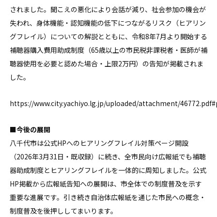
されました。聞こえの悪化により会話が減り、社会参加の機会が
失われ、身体機能・認知機能の低下につながるリスク（ヒアリン
グフレイル）についての解説とともに、令和8年7月より開始する
補聴器購入費用助成制度（65歳以上の市民税非課税者・医師が補
聴器使用を必要と認めた場合・上限2万円）の告知が掲載されま
した。
https://www.city.yachiyo.lg.jp/uploaded/attachment/46772.pdf
■今後の展開
八千代市は公式HPへのヒアリングフレイル対策ページ開設
（2026年3月31日・既収録）に続き、全市民向け広報紙でも補聴
器助成制度とヒアリングフレイルを一体的に周知しました。公式
HP掲載から広報紙告知への展開は、市全体での制度普及を示す
重要な進展です。引き続き自治体広報紙を通じた市民への概念・
制度普及を後押ししてまいります。