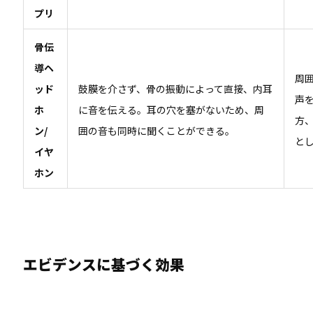
プリ
骨伝
導ヘ
周
ッド
鼓膜を介さず、骨の振動によって直接、内耳
声
ホ
に音を伝える。耳の穴を塞がないため、周
方
ン/
囲の音も同時に聞くことができる。
と
イヤ
ホン
エビデンスに基づく効果