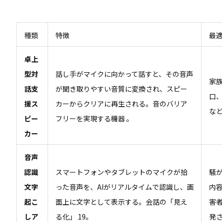
種類
特徴
最
卓上
型対
話し手がマイクに向かって話すと、その音声
家
話支
が聞き取りやすい音質に変換され、スピー
口
援ス
カーからクリアに再生される。音のバリア
な
ピー
フリーを実現する機器 。
カー
音声
認識
スマートフォンやタブレットのマイクが拾
騒
文字
った音声を、AIがリアルタイムで認識し、画
内
起こ
面上に文字として表示する。会話の「見え
害
しア
る化」
19
。
発さ