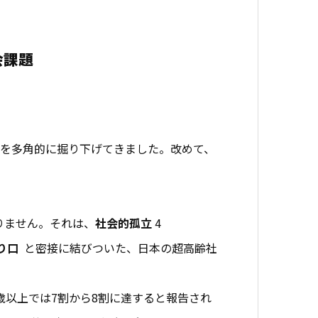
会課題
を多角的に掘り下げてきました。改めて、
りません。それは、
社会的孤立
4
り口
と密接に結びついた、日本の超高齢社
歳以上では7割から8割に達すると報告され