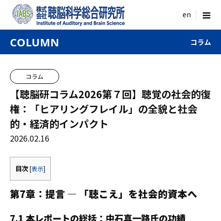
menu
COLUMN
コラム
コラム
【聴脳研コラム2026第７回】聴覚の社会的復
権：「ヒアリングフレイル」の全貌と社会
的・経済的インパクト
2026.02.16
目次
[
表示
]
第7章：提言 — 「聴こえ」を社会的資本へ
7.1 本レポートの総括：中石真一路氏の功績